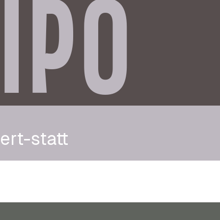
IPO
ert-statt