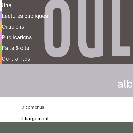
OUL
Une
Lectures publiques
Oulipiens
Publications
Faits & dits
Contraintes
alb
0
contenus
Chargement…