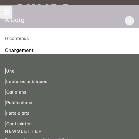
OULIPO
Alborg
0
contenus
Chargement…
Une
Lectures publiques
Oulipiens
Publications
Faits & dits
Contraintes
NEWSLETTER