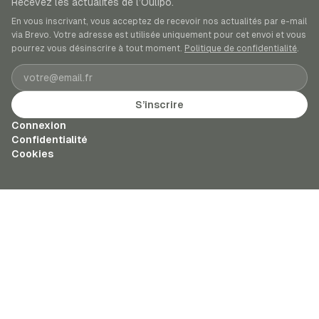
Recevez les actualités de l’Oulipo.
En vous inscrivant, vous acceptez de recevoir nos actualités par e-mail
via Brevo. Votre adresse est utilisée uniquement pour cet envoi et vous
pourrez vous désinscrire à tout moment.
Politique de confidentialité
.
Adresse e-mail
S’inscrire
Connexion
Confidentialité
Cookies