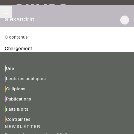
OULIPO
alexandrin
0
contenus
Chargement…
Une
Lectures publiques
Oulipiens
Publications
Faits & dits
Contraintes
NEWSLETTER