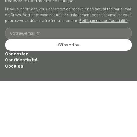
Recevez les actualités de l’Oulipo.
En vous inscrivant, vous acceptez de recevoir nos actualités par e-mail
via Brevo. Votre adresse est utilisée uniquement pour cet envoi et vous
pourrez vous désinscrire à tout moment.
Politique de confidentialité
.
Adresse e-mail
S’inscrire
Connexion
Confidentialité
Cookies