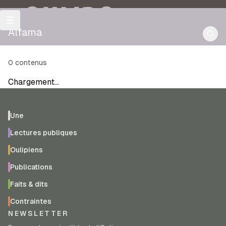
OULIPO
Alfama
0
contenus
Chargement…
Une
Lectures publiques
Oulipiens
Publications
Faits & dits
Contraintes
NEWSLETTER