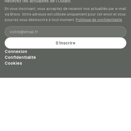
Recevez les actualités de l’Oulipo.
En vous inscrivant, vous acceptez de recevoir nos actualités par e-mail
via Brevo. Votre adresse est utilisée uniquement pour cet envoi et vous
pourrez vous désinscrire à tout moment.
Politique de confidentialité
.
Adresse e-mail
S’inscrire
Connexion
Confidentialité
Cookies