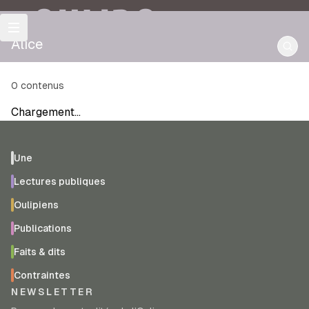
OULIPO
Alice
0
contenus
Chargement…
Une
Lectures publiques
Oulipiens
Publications
Faits & dits
Contraintes
NEWSLETTER