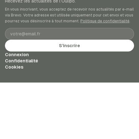
Recevez les actualités de l’Oulipo.
En vous inscrivant, vous acceptez de recevoir nos actualités par e-mail
via Brevo. Votre adresse est utilisée uniquement pour cet envoi et vous
pourrez vous désinscrire à tout moment.
Politique de confidentialité
.
Adresse e-mail
S’inscrire
Connexion
Confidentialité
Cookies