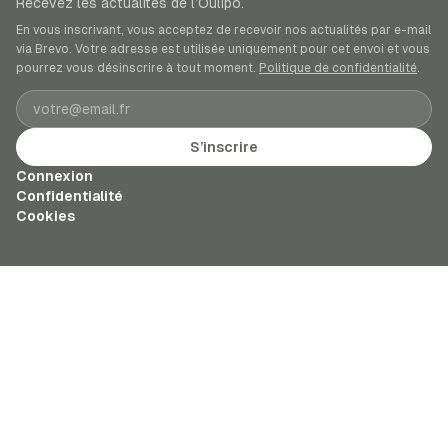
Recevez les actualités de l’Oulipo.
En vous inscrivant, vous acceptez de recevoir nos actualités par e-mail
via Brevo. Votre adresse est utilisée uniquement pour cet envoi et vous
pourrez vous désinscrire à tout moment.
Politique de confidentialité
.
Adresse e-mail
S’inscrire
Connexion
Confidentialité
Cookies