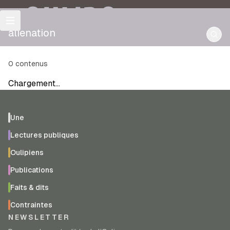
OULIPO
alienation
0
contenus
Chargement…
Une
Lectures publiques
Oulipiens
Publications
Faits & dits
Contraintes
NEWSLETTER