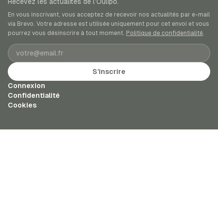
Recevez les actualités de l’Oulipo.
En vous inscrivant, vous acceptez de recevoir nos actualités par e-mail
via Brevo. Votre adresse est utilisée uniquement pour cet envoi et vous
pourrez vous désinscrire à tout moment.
Politique de confidentialité
.
Adresse e-mail
S’inscrire
Connexion
Confidentialité
Cookies