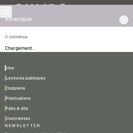
OULIPO
Amérique
0
contenus
Chargement…
Une
Lectures publiques
Oulipiens
Publications
Faits & dits
Contraintes
NEWSLETTER