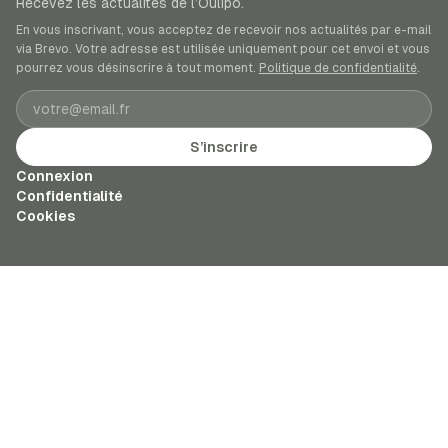
Recevez les actualités de l’Oulipo.
En vous inscrivant, vous acceptez de recevoir nos actualités par e-mail
via Brevo. Votre adresse est utilisée uniquement pour cet envoi et vous
pourrez vous désinscrire à tout moment.
Politique de confidentialité
.
Adresse e-mail
S’inscrire
Connexion
Confidentialité
Cookies