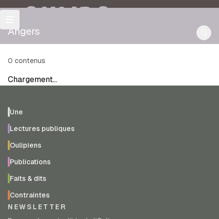
OULIPO
Angers
0
contenus
Chargement…
Une
Lectures publiques
Oulipiens
Publications
Faits & dits
Contraintes
NEWSLETTER