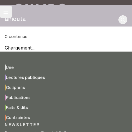
OULIPO
aniouta
0
contenus
Chargement…
Une
Lectures publiques
Oulipiens
Publications
Faits & dits
Contraintes
NEWSLETTER