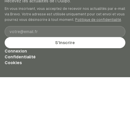
Recevez les actualités de l’Oulipo.
En vous inscrivant, vous acceptez de recevoir nos actualités par e-mail
via Brevo. Votre adresse est utilisée uniquement pour cet envoi et vous
pourrez vous désinscrire à tout moment.
Politique de confidentialité
.
Adresse e-mail
S’inscrire
Connexion
Confidentialité
Cookies