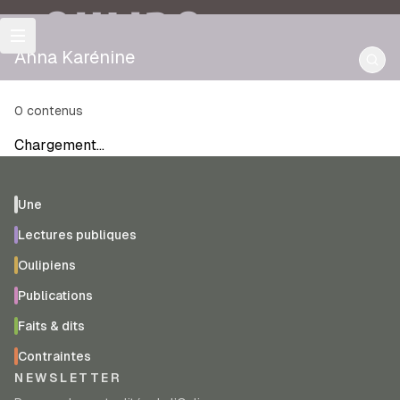
OULIPO
Anna Karénine
0
contenus
Chargement…
Une
Lectures publiques
Oulipiens
Publications
Faits & dits
Contraintes
NEWSLETTER