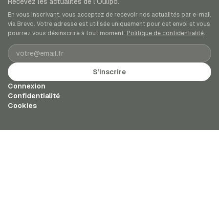
Recevez les actualités de l’Oulipo.
En vous inscrivant, vous acceptez de recevoir nos actualités par e-mail
via Brevo. Votre adresse est utilisée uniquement pour cet envoi et vous
pourrez vous désinscrire à tout moment.
Politique de confidentialité
.
Adresse e-mail
S’inscrire
Connexion
Confidentialité
Cookies