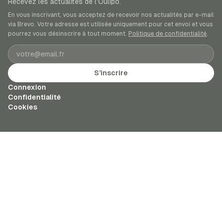
Recevez les actualités de l’Oulipo.
En vous inscrivant, vous acceptez de recevoir nos actualités par e-mail
via Brevo. Votre adresse est utilisée uniquement pour cet envoi et vous
pourrez vous désinscrire à tout moment.
Politique de confidentialité
.
Adresse e-mail
S’inscrire
Connexion
Confidentialité
Cookies