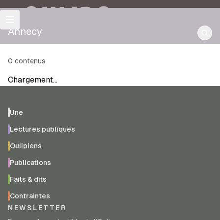
OULIPO
Annecy
0
contenus
Chargement…
Une
Lectures publiques
Oulipiens
Publications
Faits & dits
Contraintes
NEWSLETTER