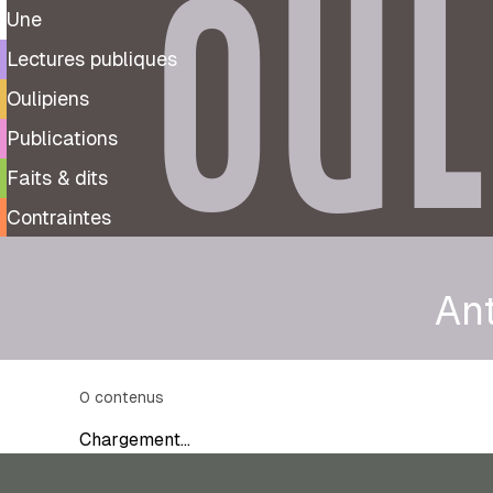
OUL
Une
Lectures publiques
Oulipiens
Publications
Faits & dits
Contraintes
An
0
contenus
Chargement…