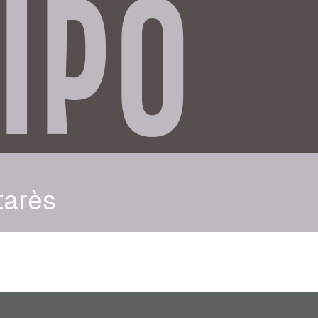
IPO
tarès