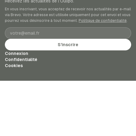
Recevez les actualités de l’Oulipo.
En vous inscrivant, vous acceptez de recevoir nos actualités par e-mail
via Brevo. Votre adresse est utilisée uniquement pour cet envoi et vous
pourrez vous désinscrire à tout moment.
Politique de confidentialité
.
Adresse e-mail
S’inscrire
Connexion
Confidentialité
Cookies