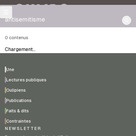
OULIPO
antisemitisme
0
contenus
Chargement…
Une
Lectures publiques
Oulipiens
Publications
Faits & dits
Contraintes
NEWSLETTER