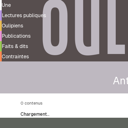
OUL
Une
Lectures publiques
Oulipiens
Publications
Faits & dits
Contraintes
Ant
0
contenus
Chargement…