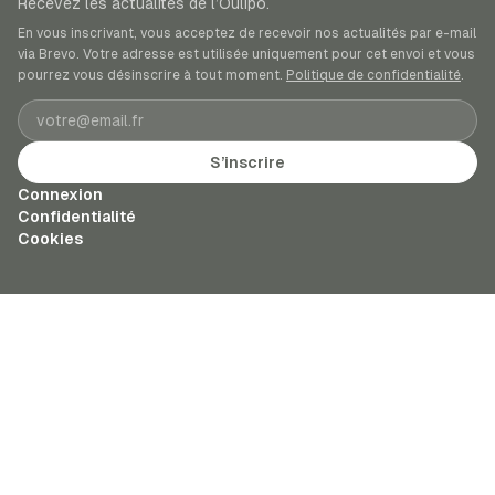
Recevez les actualités de l’Oulipo.
En vous inscrivant, vous acceptez de recevoir nos actualités par e-mail
via Brevo. Votre adresse est utilisée uniquement pour cet envoi et vous
pourrez vous désinscrire à tout moment.
Politique de confidentialité
.
Adresse e-mail
S’inscrire
Connexion
Confidentialité
Cookies