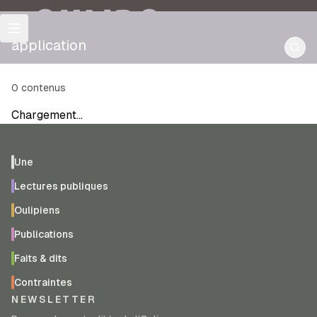
OULIPO
application
0
contenus
Chargement…
Une
Lectures publiques
Oulipiens
Publications
Faits & dits
Contraintes
NEWSLETTER