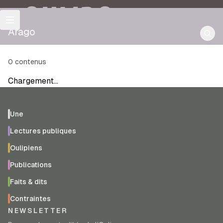
OULIPO
Arago
0
contenus
Chargement…
Une
Lectures publiques
Oulipiens
Publications
Faits & dits
Contraintes
NEWSLETTER