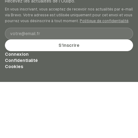
Recevez les actualités de l’Oulipo.
En vous inscrivant, vous acceptez de recevoir nos actualités par e-mail
via Brevo. Votre adresse est utilisée uniquement pour cet envoi et vous
pourrez vous désinscrire à tout moment.
Politique de confidentialité
.
Adresse e-mail
S’inscrire
Connexion
Confidentialité
Cookies