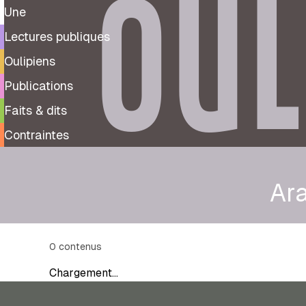
OUL
Une
Lectures publiques
Oulipiens
Publications
Faits & dits
Contraintes
Ar
0
contenus
Chargement…