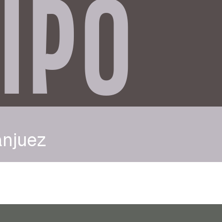
IPO
anjuez