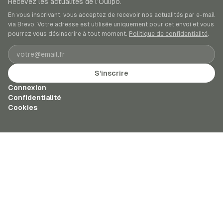
Recevez les actualités de l’Oulipo.
En vous inscrivant, vous acceptez de recevoir nos actualités par e-mail
via Brevo. Votre adresse est utilisée uniquement pour cet envoi et vous
pourrez vous désinscrire à tout moment.
Politique de confidentialité
.
Adresse e-mail
S’inscrire
Connexion
Confidentialité
Cookies