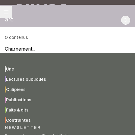
OULIPO
arc
0
contenus
Chargement…
Une
Lectures publiques
Oulipiens
Publications
Faits & dits
Contraintes
NEWSLETTER