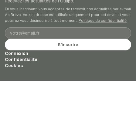
Recevez les actualités de l’Oulipo.
En vous inscrivant, vous acceptez de recevoir nos actualités par e-mail
via Brevo. Votre adresse est utilisée uniquement pour cet envoi et vous
pourrez vous désinscrire à tout moment.
Politique de confidentialité
.
Adresse e-mail
S’inscrire
Connexion
Confidentialité
Cookies