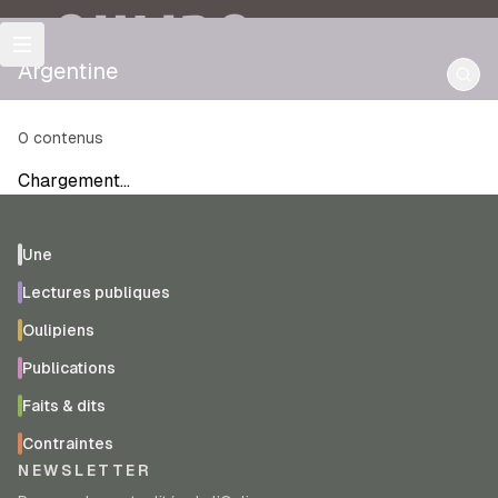
OULIPO
Argentine
0
contenus
Chargement…
Une
Lectures publiques
Oulipiens
Publications
Faits & dits
Contraintes
NEWSLETTER