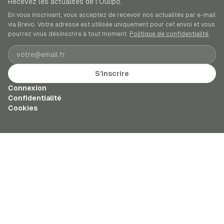
Recevez les actualités de l’Oulipo.
En vous inscrivant, vous acceptez de recevoir nos actualités par e-mail
via Brevo. Votre adresse est utilisée uniquement pour cet envoi et vous
pourrez vous désinscrire à tout moment.
Politique de confidentialité
.
Adresse e-mail
S’inscrire
Connexion
Confidentialité
Cookies