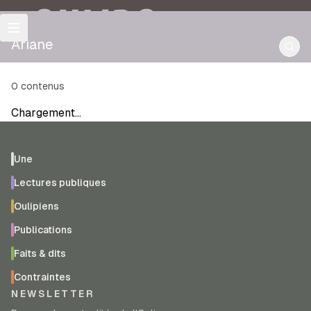
OULIPO
Ariane
0
contenus
Chargement…
Une
Lectures publiques
Oulipiens
Publications
Faits & dits
Contraintes
NEWSLETTER