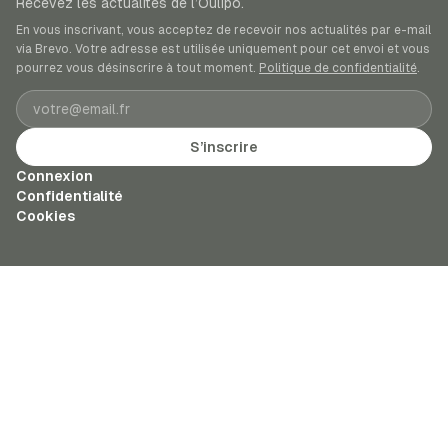
Recevez les actualités de l’Oulipo.
En vous inscrivant, vous acceptez de recevoir nos actualités par e-mail
via Brevo. Votre adresse est utilisée uniquement pour cet envoi et vous
pourrez vous désinscrire à tout moment.
Politique de confidentialité
.
Adresse e-mail
S’inscrire
Connexion
Confidentialité
Cookies