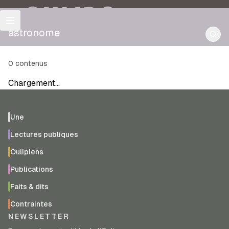
OULIPO
astronome
0
contenus
Chargement…
Une
Lectures publiques
Oulipiens
Publications
Faits & dits
Contraintes
NEWSLETTER