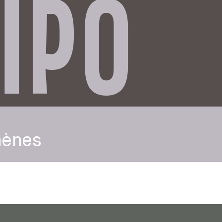
IPO
hènes