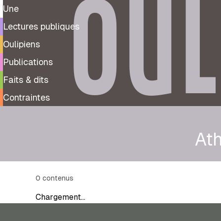
OUL
Une
Lectures publiques
Oulipiens
Publications
Faits & dits
Contraintes
At
0
contenus
Chargement…