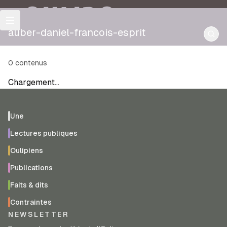
OULIPO
auber-daniel-francois-esprit
0
contenus
Chargement…
Une
Lectures publiques
Oulipiens
Publications
Faits & dits
Contraintes
NEWSLETTER