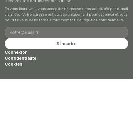
Recevez les actualités de l’Oulipo.
En vous inscrivant, vous acceptez de recevoir nos actualités par e-mail
via Brevo. Votre adresse est utilisée uniquement pour cet envoi et vous
pourrez vous désinscrire à tout moment.
Politique de confidentialité
.
Adresse e-mail
S’inscrire
Connexion
Confidentialité
Cookies