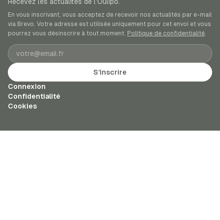
Recevez les actualités de l’Oulipo.
En vous inscrivant, vous acceptez de recevoir nos actualités par e-mail
via Brevo. Votre adresse est utilisée uniquement pour cet envoi et vous
pourrez vous désinscrire à tout moment.
Politique de confidentialité
.
Adresse e-mail
S’inscrire
Connexion
Confidentialité
Cookies