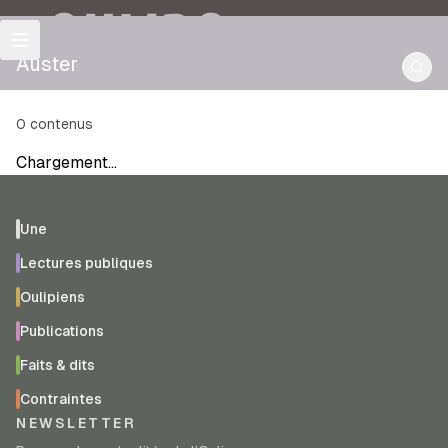
OULIPO
Auster
0
contenus
Chargement…
Une
Lectures publiques
Oulipiens
Publications
Faits & dits
Contraintes
NEWSLETTER