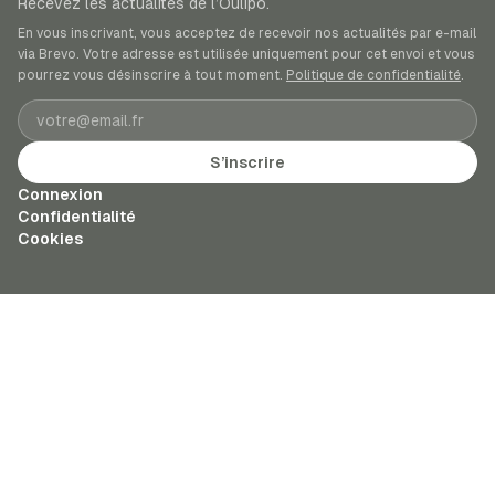
Recevez les actualités de l’Oulipo.
En vous inscrivant, vous acceptez de recevoir nos actualités par e-mail
via Brevo. Votre adresse est utilisée uniquement pour cet envoi et vous
pourrez vous désinscrire à tout moment.
Politique de confidentialité
.
Adresse e-mail
S’inscrire
Connexion
Confidentialité
Cookies