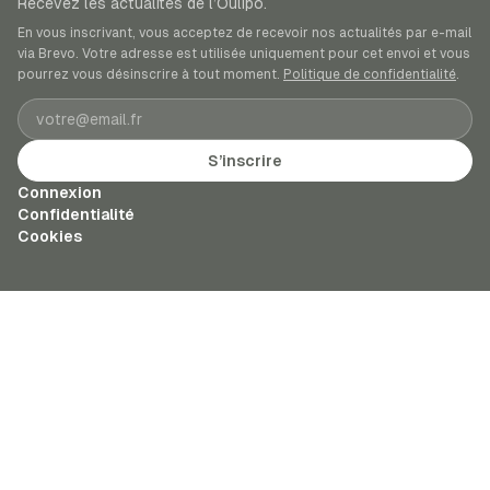
Recevez les actualités de l’Oulipo.
En vous inscrivant, vous acceptez de recevoir nos actualités par e-mail
via Brevo. Votre adresse est utilisée uniquement pour cet envoi et vous
pourrez vous désinscrire à tout moment.
Politique de confidentialité
.
Adresse e-mail
S’inscrire
Connexion
Confidentialité
Cookies