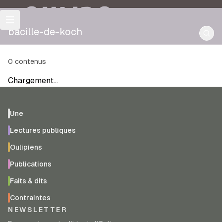
OULIPO
bacille-de-koch
0
contenus
Chargement…
Une
Lectures publiques
Oulipiens
Publications
Faits & dits
Contraintes
NEWSLETTER