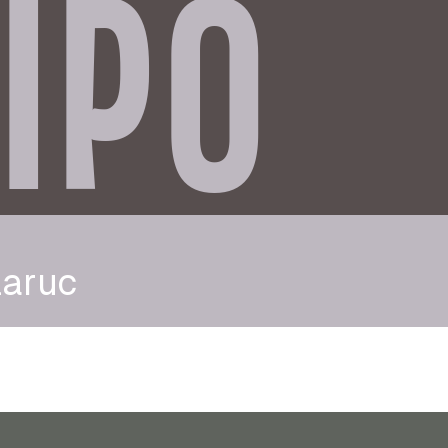
IPO
laruc