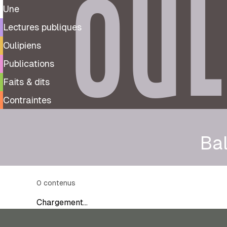
OUL
Une
Lectures publiques
Oulipiens
Publications
Faits & dits
Contraintes
Ba
0
contenus
Chargement…