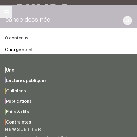
OULIPO
bande dessinée
0
contenus
Chargement…
Une
Lectures publiques
Oulipiens
Publications
Faits & dits
Contraintes
NEWSLETTER