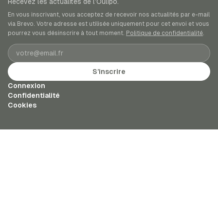
Recevez les actualités de l’Oulipo.
En vous inscrivant, vous acceptez de recevoir nos actualités par e-mail
via Brevo. Votre adresse est utilisée uniquement pour cet envoi et vous
pourrez vous désinscrire à tout moment.
Politique de confidentialité
.
Adresse e-mail
S’inscrire
Connexion
Confidentialité
Cookies