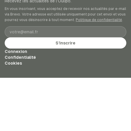
Recevez les actualités de l’Oulipo.
En vous inscrivant, vous acceptez de recevoir nos actualités par e-mail
via Brevo. Votre adresse est utilisée uniquement pour cet envoi et vous
pourrez vous désinscrire à tout moment.
Politique de confidentialité
.
Adresse e-mail
S’inscrire
Connexion
Confidentialité
Cookies