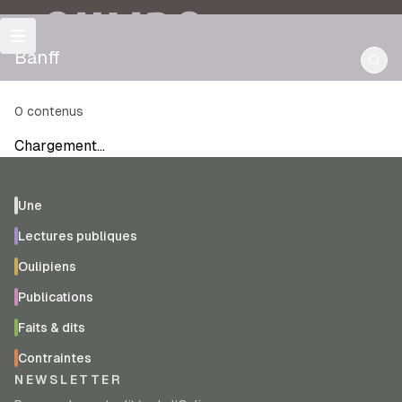
OULIPO
Banff
0
contenus
Chargement…
Une
Lectures publiques
Oulipiens
Publications
Faits & dits
Contraintes
NEWSLETTER