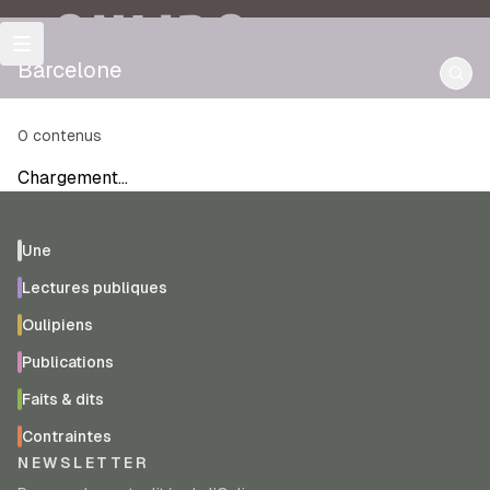
OULIPO
Barcelone
0
contenus
Chargement…
Une
Lectures publiques
Oulipiens
Publications
Faits & dits
Contraintes
NEWSLETTER