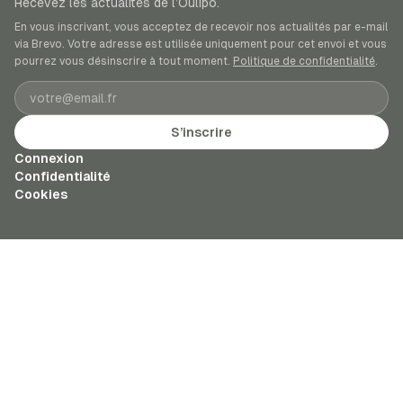
Recevez les actualités de l’Oulipo.
En vous inscrivant, vous acceptez de recevoir nos actualités par e-mail
via Brevo. Votre adresse est utilisée uniquement pour cet envoi et vous
pourrez vous désinscrire à tout moment.
Politique de confidentialité
.
Adresse e-mail
S’inscrire
Connexion
Confidentialité
Cookies