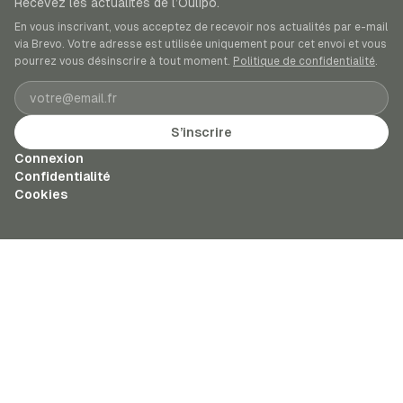
Recevez les actualités de l’Oulipo.
En vous inscrivant, vous acceptez de recevoir nos actualités par e-mail
via Brevo. Votre adresse est utilisée uniquement pour cet envoi et vous
pourrez vous désinscrire à tout moment.
Politique de confidentialité
.
Adresse e-mail
S’inscrire
Connexion
Confidentialité
Cookies