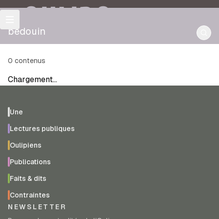
OULIPO
bédouin
0
contenus
Chargement…
Une
Lectures publiques
Oulipiens
Publications
Faits & dits
Contraintes
NEWSLETTER