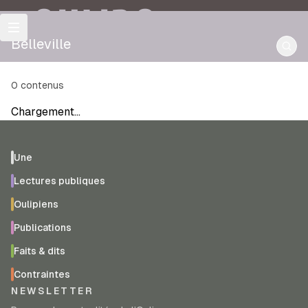
OULIPO
Belleville
0
contenus
Chargement…
Une
Lectures publiques
Oulipiens
Publications
Faits & dits
Contraintes
NEWSLETTER