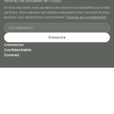
Recevez les actualités de l’Oulipo.
En vous inscrivant, vous acceptez de recevoir nos actualités par e-mail
via Brevo. Votre adresse est utilisée uniquement pour cet envoi et vous
pourrez vous désinscrire à tout moment.
Politique de confidentialité
.
Adresse e-mail
S’inscrire
Connexion
Confidentialité
Cookies