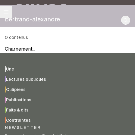
OULIPO
bertrand-alexandre
0
contenus
Chargement…
Une
Lectures publiques
Oulipiens
Publications
Faits & dits
Contraintes
NEWSLETTER