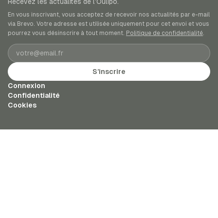
Recevez les actualités de l’Oulipo.
En vous inscrivant, vous acceptez de recevoir nos actualités par e-mail
via Brevo. Votre adresse est utilisée uniquement pour cet envoi et vous
pourrez vous désinscrire à tout moment.
Politique de confidentialité
.
Adresse e-mail
S’inscrire
Connexion
Confidentialité
Cookies