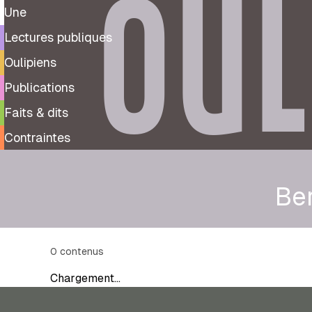
OUL
Une
Lectures publiques
Oulipiens
Publications
Faits & dits
Contraintes
Ber
0
contenus
Chargement…