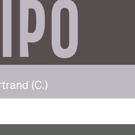
IPO
trand (C.)