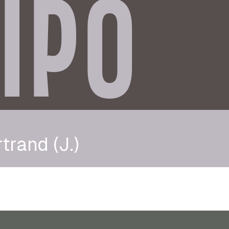
IPO
trand (J.)