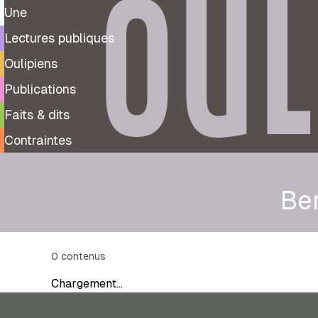
OUL
Une
Lectures publiques
Oulipiens
Publications
Faits & dits
Contraintes
Ber
0
contenus
Chargement…