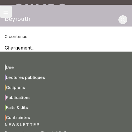
OULIPO
Beyrouth
0
contenus
Chargement…
Une
Lectures publiques
Oulipiens
Publications
Faits & dits
Contraintes
NEWSLETTER