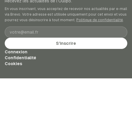
Recevez les actualités de l’Oulipo.
En vous inscrivant, vous acceptez de recevoir nos actualités par e-mail
via Brevo. Votre adresse est utilisée uniquement pour cet envoi et vous
pourrez vous désinscrire à tout moment.
Politique de confidentialité
.
Adresse e-mail
S’inscrire
Connexion
Confidentialité
Cookies