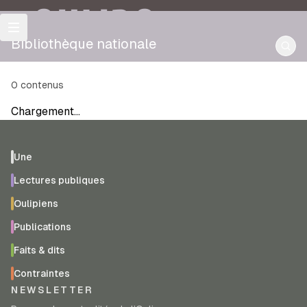
OULIPO
Bibliothèque nationale
0
contenus
Chargement…
Une
Lectures publiques
Oulipiens
Publications
Faits & dits
Contraintes
NEWSLETTER