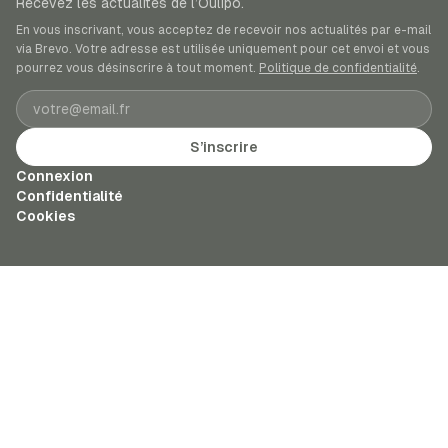
Recevez les actualités de l’Oulipo.
En vous inscrivant, vous acceptez de recevoir nos actualités par e-mail
via Brevo. Votre adresse est utilisée uniquement pour cet envoi et vous
pourrez vous désinscrire à tout moment.
Politique de confidentialité
.
Adresse e-mail
S’inscrire
Connexion
Confidentialité
Cookies