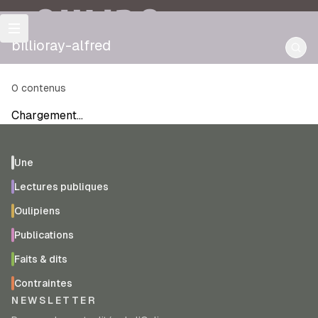
OULIPO
billioray-alfred
0
contenus
Chargement…
Une
Lectures publiques
Oulipiens
Publications
Faits & dits
Contraintes
NEWSLETTER