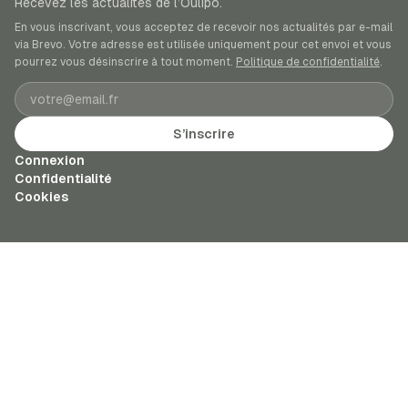
Recevez les actualités de l’Oulipo.
En vous inscrivant, vous acceptez de recevoir nos actualités par e-mail
via Brevo. Votre adresse est utilisée uniquement pour cet envoi et vous
pourrez vous désinscrire à tout moment.
Politique de confidentialité
.
Adresse e-mail
S’inscrire
Connexion
Confidentialité
Cookies