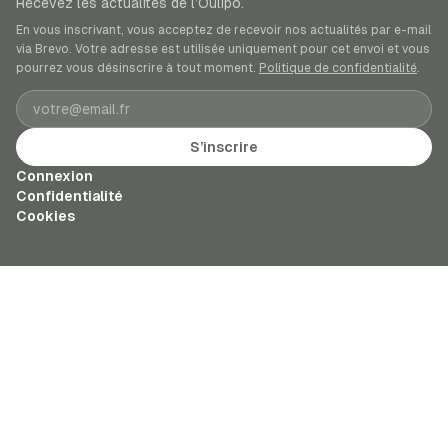
Recevez les actualités de l’Oulipo.
En vous inscrivant, vous acceptez de recevoir nos actualités par e-mail
via Brevo. Votre adresse est utilisée uniquement pour cet envoi et vous
pourrez vous désinscrire à tout moment.
Politique de confidentialité
.
Adresse e-mail
S’inscrire
Connexion
Confidentialité
Cookies