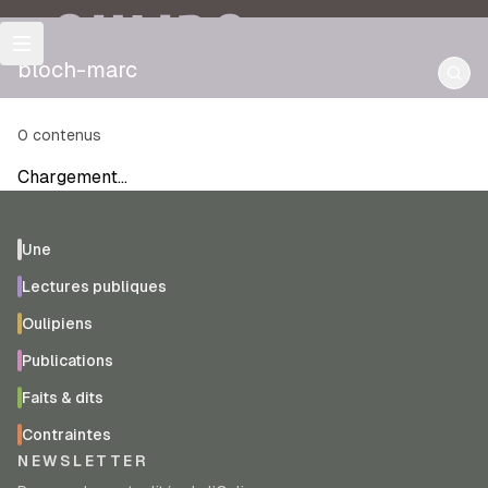
OULIPO
bloch-marc
0
contenus
Chargement…
Une
Lectures publiques
Oulipiens
Publications
Faits & dits
Contraintes
NEWSLETTER