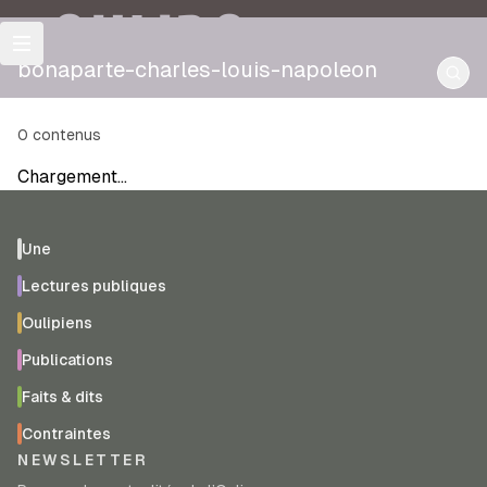
OULIPO
bonaparte-charles-louis-napoleon
0
contenus
Chargement…
Une
Lectures publiques
Oulipiens
Publications
Faits & dits
Contraintes
NEWSLETTER