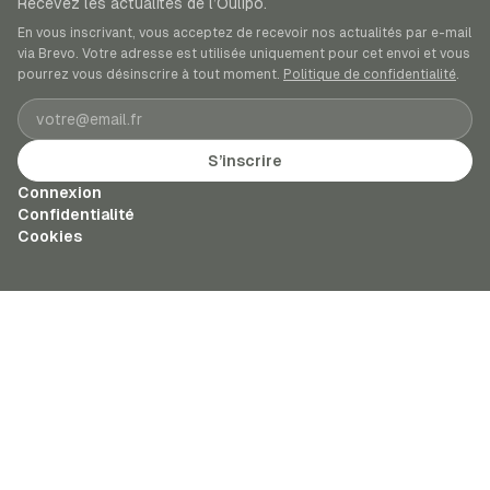
Recevez les actualités de l’Oulipo.
En vous inscrivant, vous acceptez de recevoir nos actualités par e-mail
via Brevo. Votre adresse est utilisée uniquement pour cet envoi et vous
pourrez vous désinscrire à tout moment.
Politique de confidentialité
.
Adresse e-mail
S’inscrire
Connexion
Confidentialité
Cookies