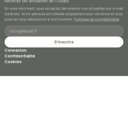
Recevez les actualités de l’Oulipo.
En vous inscrivant, vous acceptez de recevoir nos actualités par e-mail
via Brevo. Votre adresse est utilisée uniquement pour cet envoi et vous
pourrez vous désinscrire à tout moment.
Politique de confidentialité
.
Adresse e-mail
S’inscrire
Connexion
Confidentialité
Cookies