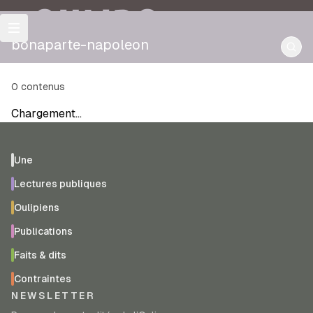
OULIPO
bonaparte-napoleon
0
contenus
Chargement…
Une
Lectures publiques
Oulipiens
Publications
Faits & dits
Contraintes
NEWSLETTER