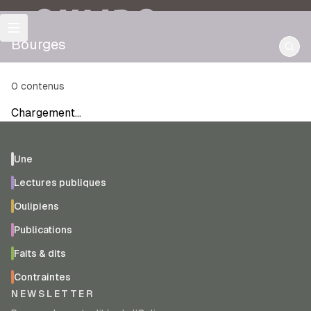
OULIPO
Bourges
0
contenus
Chargement…
Une
Lectures publiques
Oulipiens
Publications
Faits & dits
Contraintes
NEWSLETTER