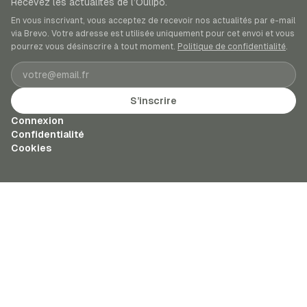
Recevez les actualités de l’Oulipo.
En vous inscrivant, vous acceptez de recevoir nos actualités par e-mail
via Brevo. Votre adresse est utilisée uniquement pour cet envoi et vous
pourrez vous désinscrire à tout moment.
Politique de confidentialité
.
Adresse e-mail
S’inscrire
Connexion
Confidentialité
Cookies