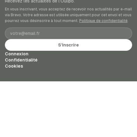
Recevez les actualités de l’Oulipo.
En vous inscrivant, vous acceptez de recevoir nos actualités par e-mail
via Brevo. Votre adresse est utilisée uniquement pour cet envoi et vous
pourrez vous désinscrire à tout moment.
Politique de confidentialité
.
Adresse e-mail
S’inscrire
Connexion
Confidentialité
Cookies