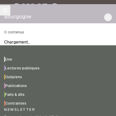
OULIPO
Bourgogne
0
contenus
Chargement…
Une
Lectures publiques
Oulipiens
Publications
Faits & dits
Contraintes
NEWSLETTER