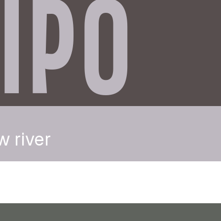
IPO
 river