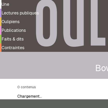
OUL
Une
Lectures publiques
Oulipiens
Publications
Faits & dits
Contraintes
Bow
0
contenus
Chargement…