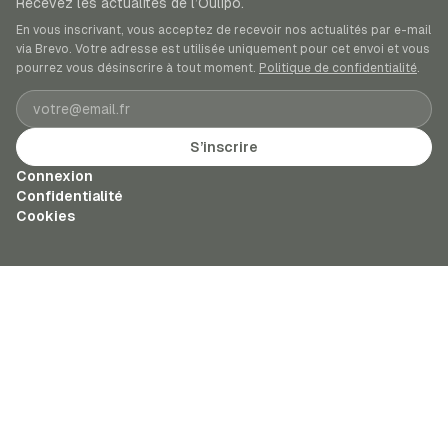
Recevez les actualités de l’Oulipo.
En vous inscrivant, vous acceptez de recevoir nos actualités par e-mail
via Brevo. Votre adresse est utilisée uniquement pour cet envoi et vous
pourrez vous désinscrire à tout moment.
Politique de confidentialité
.
Adresse e-mail
S’inscrire
Connexion
Confidentialité
Cookies