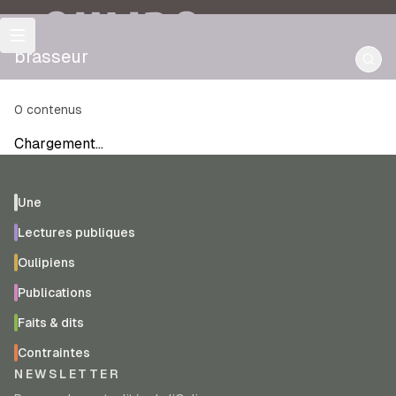
OULIPO
brasseur
0
contenus
Chargement…
Une
Lectures publiques
Oulipiens
Publications
Faits & dits
Contraintes
NEWSLETTER