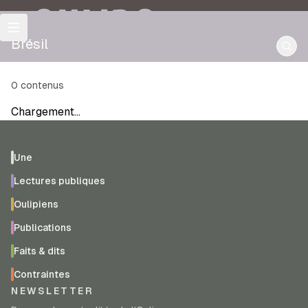
OULIPO
Brésil
0
contenus
Chargement…
Une
Lectures publiques
Oulipiens
Publications
Faits & dits
Contraintes
NEWSLETTER