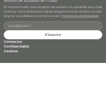
Recevez les actualités de l’Oulipo.
En vous inscrivant, vous acceptez de recevoir nos actualités par e-mail
via Brevo. Votre adresse est utilisée uniquement pour cet envoi et vous
pourrez vous désinscrire à tout moment.
Politique de confidentialité
.
Adresse e-mail
S’inscrire
Connexion
Confidentialité
Cookies