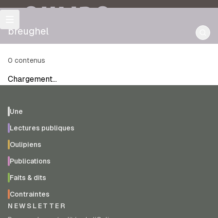
OULIPO
breughel
0
contenus
Chargement…
Une
Lectures publiques
Oulipiens
Publications
Faits & dits
Contraintes
NEWSLETTER