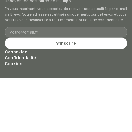
Recevez les actualités de l’Oulipo.
En vous inscrivant, vous acceptez de recevoir nos actualités par e-mail
via Brevo. Votre adresse est utilisée uniquement pour cet envoi et vous
pourrez vous désinscrire à tout moment.
Politique de confidentialité
.
Adresse e-mail
S’inscrire
Connexion
Confidentialité
Cookies