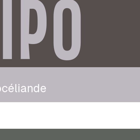
IPO
océliande