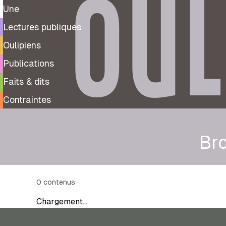
OUL
Une
Lectures publiques
Oulipiens
Publications
Faits & dits
Contraintes
Br
0
contenus
Chargement…