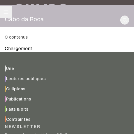
OULIPO
Cabo da Roca
0
contenus
Chargement…
Une
Lectures publiques
Oulipiens
Publications
Faits & dits
Contraintes
NEWSLETTER