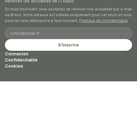
Recevez les actualités de l’Oulipo.
En vous inscrivant, vous acceptez de recevoir nos actualités par e-mail
via Brevo. Votre adresse est utilisée uniquement pour cet envoi et vous
pourrez vous désinscrire à tout moment.
Politique de confidentialité
.
Adresse e-mail
S’inscrire
Connexion
Confidentialité
Cookies