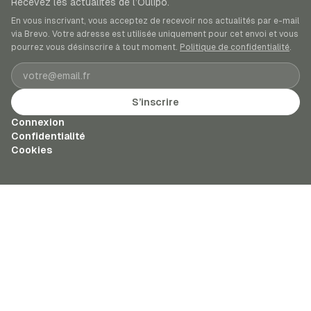
Recevez les actualités de l’Oulipo.
En vous inscrivant, vous acceptez de recevoir nos actualités par e-mail
via Brevo. Votre adresse est utilisée uniquement pour cet envoi et vous
pourrez vous désinscrire à tout moment.
Politique de confidentialité
.
Adresse e-mail
S’inscrire
Connexion
Confidentialité
Cookies