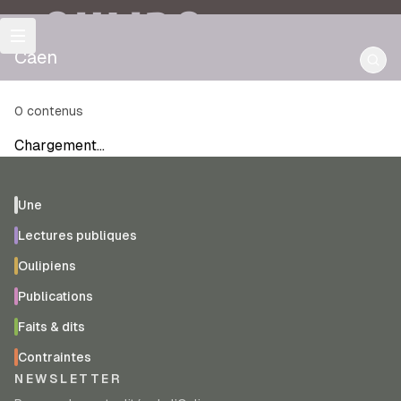
OULIPO
Caen
0
contenus
Chargement…
Une
Lectures publiques
Oulipiens
Publications
Faits & dits
Contraintes
NEWSLETTER